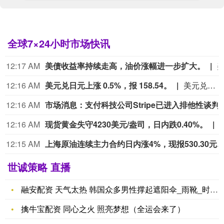
全球7×24小时市场快讯
12:17 AM
美债收益率持续走高，油价涨幅进一步扩大。
12:16 AM
美元兑日元上涨 0.5%，报 158.54。
美元兑日元上涨 0.5%，报 158.54。
12:16 AM
市场消息：支付科技公司Stripe已进入排他性谈判阶段，拟以现金加股票交易收购人工智能初创
12:16 AM
现货黄金失守4230美元/盎司，日内跌0.40%。
12:15 AM
上海原油连续主力合约日内涨4%，现报530.
世诚策略 直播
融安配资 天气太热 韩国众多男性撑起遮阳伞_雨靴_时尚_数据
擒牛宝配资 同心之火 照亮梦想（全运会来了）