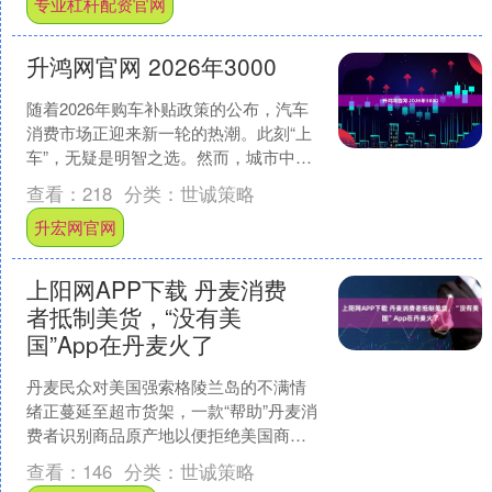
专业杠杆配资官网
升鸿网官网 2026年3000
随着2026年购车补贴政策的公布，汽车
消费市场正迎来新一轮的热潮。此刻“上
车”，无疑是明智之选。然而，城市中的
飞沙走石、意外的细微刮擦……准备消
查看：
218
分类：
世诚策略
磨座驾最初的惊艳....
升宏网官网
上阳网APP下载 丹麦消费
者抵制美货，“没有美
国”App在丹麦火了
丹麦民众对美国强索格陵兰岛的不满情
绪正蔓延至超市货架，一款“帮助”丹麦消
费者识别商品原产地以便拒绝美国商品
的手机应用软件近期在该国大受欢迎。
查看：
146
分类：
世诚策略
这款名为UdenUS....