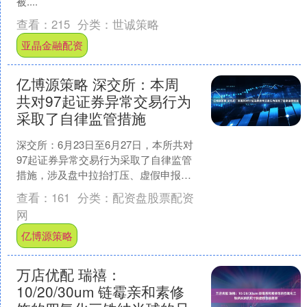
被....
查看：
215
分类：
世诚策略
亚晶金融配资
亿博源策略 深交所：本周
共对97起证券异常交易行为
采取了自律监管措施
深交所：6月23日至6月27日，本所共对
97起证券异常交易行为采取了自律监管
措施，涉及盘中拉抬打压、虚假申报等
异常交易情形；共对10起上市公司重大
查看：
161
分类：
配资盘股票配资
事项进行核查，....
网
亿博源策略
万店优配 瑞禧：
10/20/30um 链霉亲和素修