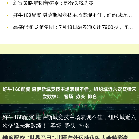
新富策略 特朗普签令：部分关税为零！
好牛168配资 堪萨斯城竞技主场表现不佳，纽约城近六次交锋未
高盛配资 龙佰集团：7月18日融券净卖出7900股，连续3日
好牛168配资 堪萨斯城竞技主场表现不佳，纽约城近六
次交锋未尝败绩！_客场_势头_排名
维度配资 “世界马日”·北疆户外运动休闲大会精彩亮相_活动_内蒙古_摩托车运动