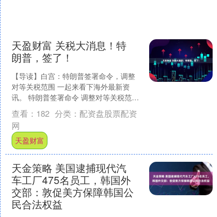
天盈财富 关税大消息！特
朗普，签了！
【导读】白宫：特朗普签署命令，调整
对等关税范围 一起来看下海外最新资
讯。 特朗普签署命令 调整对等关税范围
当地时间9月5日，白宫发布声明称，美
查看：
182
分类：
配资盘股票配资
国总统特朗普签署....
网
天盈财富
天金策略 美国逮捕现代汽
车工厂475名员工，韩国外
交部：敦促美方保障韩国公
民合法权益