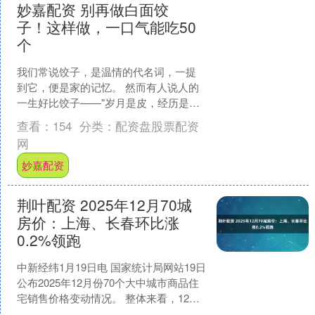
妙嘉配资 别再做白面饺
子！这样做，一口气能吃50
个
我们常说饺子，是温情的代名词，一提
到它，便是家的记忆。 然而有人说人的
一生好比饺子——"岁月是皮，经历是
馅。酸甜苦辣皆为滋味，毅力和信心正
查看：
154
分类：
配资盘股票配资
是饺子皮上的褶皱，人生....
网
妙嘉配资
荆叶配资 2025年12月70城
房价：上海、长春环比涨
0.2%领跑
中新经纬1月19日电 国家统计局网站19日
公布2025年12月份70个大中城市商品住
宅销售价格变动情况。 整体来看，12月
有6城新建商品住宅价格环比上涨，11