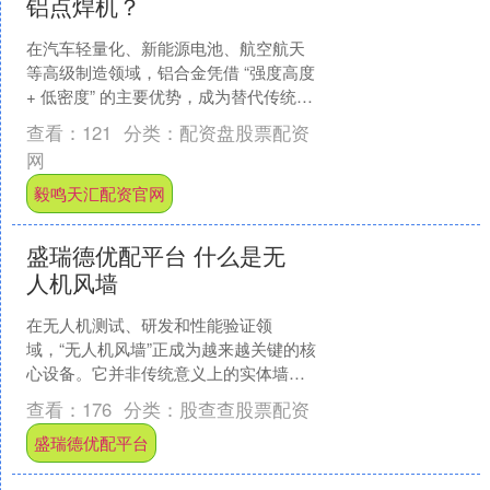
铝点焊机？
在汽车轻量化、新能源电池、航空航天
等高级制造领域，铝合金凭借 “强度高度
+ 低密度” 的主要优势，成为替代传统钢
材的关键材料。但铝合金高导电率、高
查看：
121
分类：
配资盘股票配资
热导率及表面....
网
毅鸣天汇配资官网
盛瑞德优配平台 什么是无
人机风墙
在无人机测试、研发和性能验证领
域，“无人机风墙”正成为越来越关键的核
心设备。它并非传统意义上的实体墙
壁，而是一种由模块化风扇阵列构成的
查看：
176
分类：
股查查股票配资
风洞替代装置，能精准模拟各....
盛瑞德优配平台