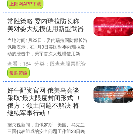
上阳网APP下载
常胜策略 委内瑞拉防长称
美对委大规模使用新型武器
当地时间1月22日，委内瑞拉国防部长洛
佩斯表示，在1月3日美国对委内瑞拉发
动的袭击中，美军首次大规模使用新型
武器，并利用人工智能对其实施了“前所
查看：
184
分类：
股查查股票配资
未有的系统性轰炸....
常胜策略
好牛配资官网 俄美乌会谈
采取“最大限度封闭形式”！
俄方：领土问题不解决 将
继续军事行动！
据央视新闻，由俄罗斯、美国、乌克兰
三国代表组成的安全问题工作组23日晚