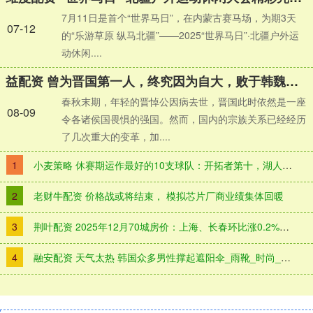
7月11日是首个“世界马日”，在内蒙古赛马场，为期3天
07-12
的“乐游草原 纵马北疆”——2025“世界马日”·北疆户外运
动休闲....
益配资 曾为晋国第一人，终究因为自大，败于韩魏赵三国_智伯_智家_军队
春秋末期，年轻的晋悼公因病去世，晋国此时依然是一座
08-09
令各诸侯国畏惧的强国。然而，国内的宗族关系已经经历
了几次重大的变革，加....
1
小麦策略 休赛期运作最好的10支球队：开拓者第十，湖人第五，快船仅排第三_交易_芬尼西蒙斯_的能力
2
老财牛配资 价格战或将结束， 模拟芯片厂商业绩集体回暖
3
荆叶配资 2025年12月70城房价：上海、长春环比涨0.2%领跑
4
融安配资 天气太热 韩国众多男性撑起遮阳伞_雨靴_时尚_数据