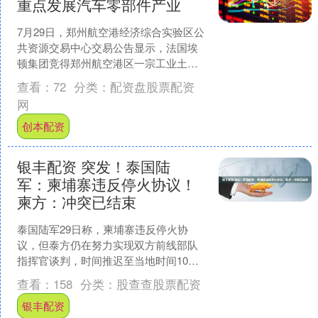
重点发展汽车零部件产业
7月29日，郑州航空港经济综合实验区公
共资源交易中心交易公告显示，法国埃
顿集团竞得郑州航空港区一宗工业土
地。根据公告，该宗地块位于汽车城片
查看：
72
分类：
配资盘股票配资
区，吴州路祥耀路东北角....
网
创本配资
银丰配资 突发！泰国陆
军：柬埔寨违反停火协议！
柬方：冲突已结束
泰国陆军29日称，柬埔寨违反停火协
议，但泰方仍在努力实现双方前线部队
指挥官谈判，时间推迟至当地时间10
时。柬埔寨国防部发言人马莉淑洁达29
查看：
158
分类：
股查查股票配资
日早上表示，柬泰边境冲....
银丰配资