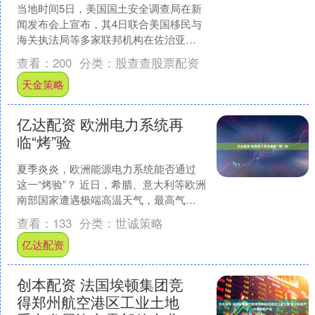
当地时间5日，美国国土安全调查局在新
闻发布会上宣布，其4日联合美国移民与
海关执法局等多家联邦机构在佐治亚州
一家现代汽车工厂展开大规模执法行
查看：
200
分类：
股查查股票配资
动，共拘捕475名疑似....
天金策略
亿达配资 欧洲电力系统再
临“烤”验
夏季炎炎，欧洲能源电力系统能否通过
这一“烤验”？ 近日，希腊、意大利等欧洲
南部国家遭遇极端高温天气，最高气温
甚至突破43摄氏度，多国发布最高级别
查看：
133
分类：
世诚策略
高温预警。高温炙....
亿达配资
创本配资 法国埃顿集团竞
得郑州航空港区工业土地