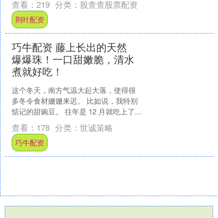
查看：
219
分类：
股查查股票配资
月....
荆叶配资
巧牛配资 藤上长出的天然
爆爆珠！一口甜嫩脆，清水
煮就好吃！
这个冬天，南方气温大起大落，使得很
多冬令食材姗姗来迟。 比如说，我特别
惦记的甜豌豆。 往年是 12 月就吃上了，
所以上个月我照旧让产地寄来试吃。 却
查看：
178
分类：
世诚策略
不行，偏面、....
巧牛配资